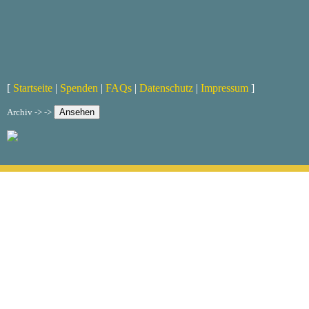
[
Startseite
|
Spenden
|
FAQs
|
Datenschutz
|
Impressum
]
Archiv -> ->