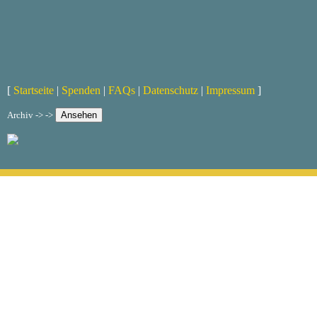
[
Startseite
|
Spenden
|
FAQs
|
Datenschutz
|
Impressum
]
Archiv -> ->