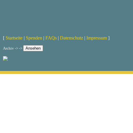
[
Startseite
|
Spenden
|
FAQs
|
Datenschutz
|
Impressum
]
Archiv -> ->