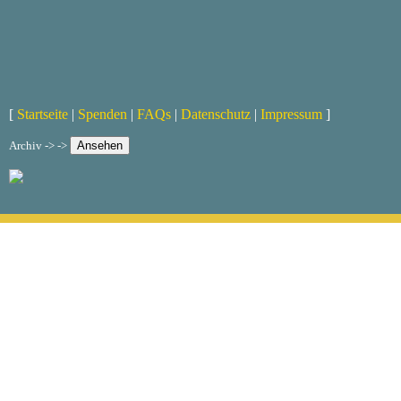
[
Startseite
|
Spenden
|
FAQs
|
Datenschutz
|
Impressum
]
Archiv -> ->