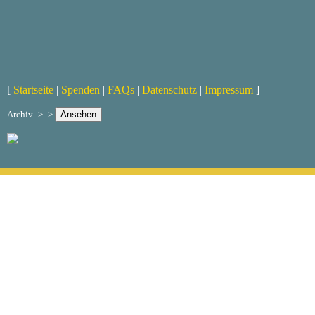
[
Startseite
|
Spenden
|
FAQs
|
Datenschutz
|
Impressum
]
Archiv -> ->