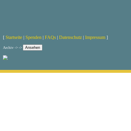
[
Startseite
|
Spenden
|
FAQs
|
Datenschutz
|
Impressum
]
Archiv -> ->