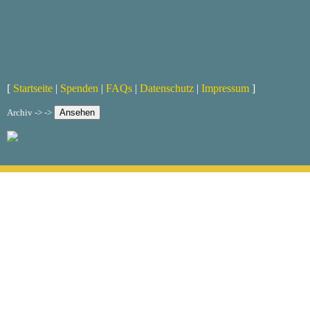
[
Startseite
|
Spenden
|
FAQs
|
Datenschutz
|
Impressum
]
Archiv -> ->