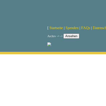
[
Startseite
|
Spenden
|
FAQs
|
Datensc
Archiv -> ->