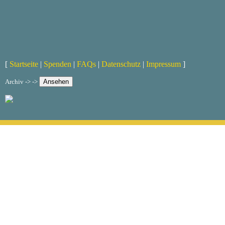
[
Startseite
|
Spenden
|
FAQs
|
Datenschutz
|
Impressum
]
Archiv -> ->