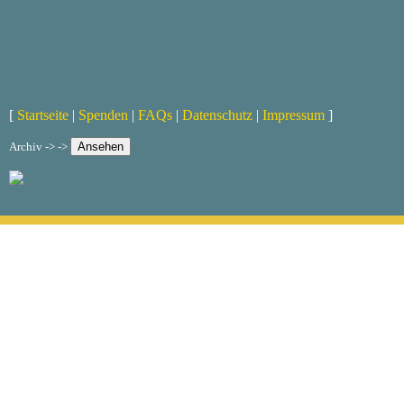
[
Startseite
|
Spenden
|
FAQs
|
Datenschutz
|
Impressum
]
Archiv -> ->