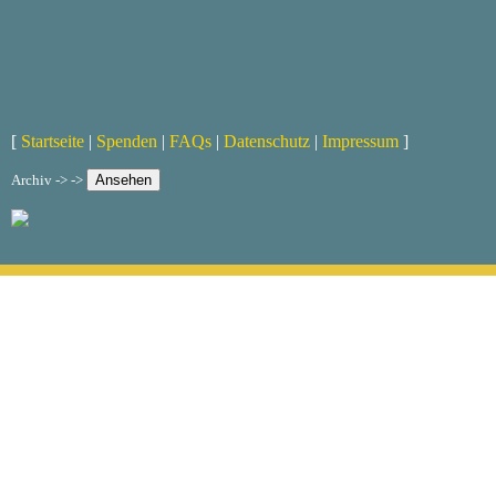
[
Startseite
|
Spenden
|
FAQs
|
Datenschutz
|
Impressum
]
Archiv -> ->