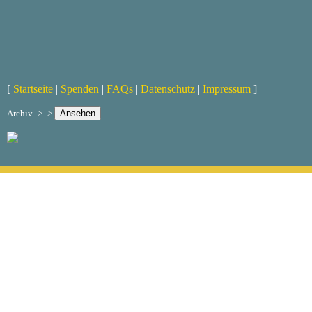
[
Startseite
|
Spenden
|
FAQs
|
Datenschutz
|
Impressum
]
Archiv -> ->