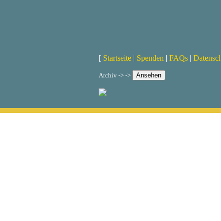
[
Startseite
|
Spenden
|
FAQs
|
Datensc
Archiv -> ->