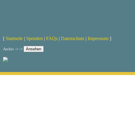
[
Startseite
|
Spenden
|
FAQs
|
Datenschutz
|
Impressum
]
Archiv -> ->