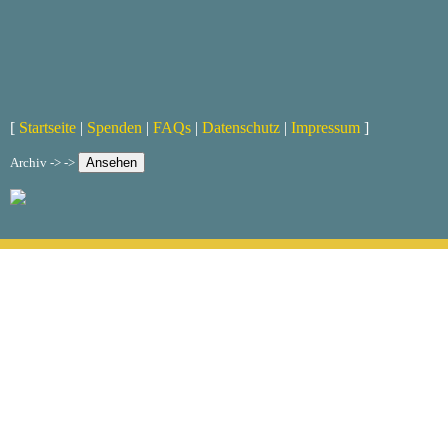
[
Startseite
|
Spenden
|
FAQs
|
Datenschutz
|
Impressum
]
Archiv -> ->