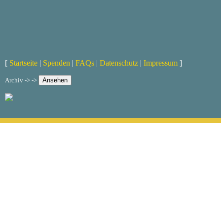
[
Startseite
|
Spenden
|
FAQs
|
Datenschutz
|
Impressum
]
Archiv -> ->